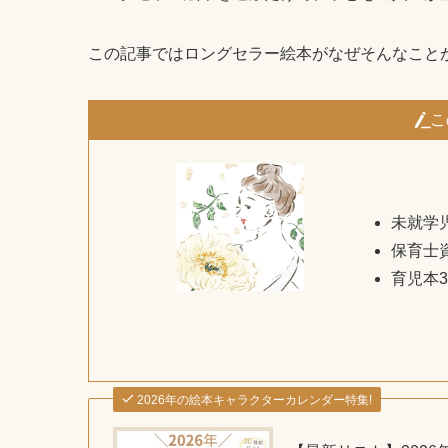
この記事ではロングセラー絵本がなぜそんなこと
こ
未就学
保育士
育児本3
2026年の絵本キャラクターカレンダー特集!