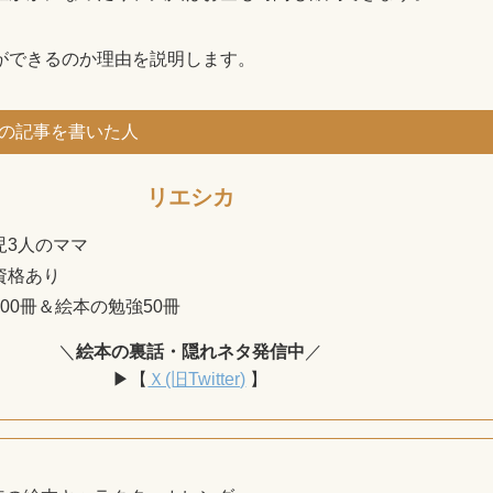
ができるのか理由を説明します。
の記事を書いた人
リエシカ
児3人のママ
資格あり
00冊＆絵本の勉強50冊
＼
絵本の裏話・隠れネタ発信中
／
▶【
Ｘ(旧Twitter)
】