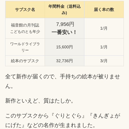
年間料金（送料込
サブスク名
届く本の数
み)
7,956円
福音館の月刊誌
1/月
一番安い！
こどものとも年少
ワールドライブラ
15,600円
1/月
リー
絵本のサブスク
32,736円
3/月
全て新作が届くので、手持ちの絵本が被りませ
ん。
新作といえど、質はたしか。
このサブスクから『ぐりとぐら』『きんぎょが
にげた』などの名作が生まれました。