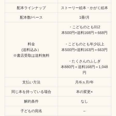
配本ラインナップ
ストーリー絵本・かがく絵本
配本数/ペース
1冊/月
・こどものとも012
本500円+送料168円＝668円
料金
・こどものとも年少以上
(送料込み）
本500円+送料163円＝663円
※書店受取は送料無料
・たくさんのふしぎ
本880円＋送料168円＝1,048
円
支払い方法
月/6ヵ月/年
同じ本を持っている場合
本の変更×
解約条件
なし
子どもの宛名
–