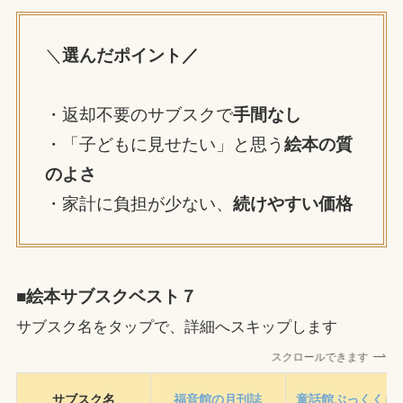
＼
選んだポイント／
・返却不要のサブスクで
手間なし
・「子どもに見せたい」と思う
絵本の質
のよさ
・家計に負担が少ない、
続けやすい価格
■
絵本サブスクベスト７
サブスク名をタップで、詳細へスキップします
スクロールできます
サブスク名
福音館の月刊誌
童話館ぶっくくら