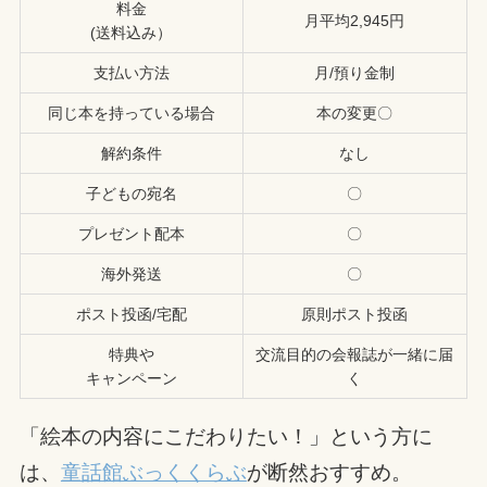
料金
月平均2,945円
(送料込み）
支払い方法
月/預り金制
同じ本を持っている場合
本の変更〇
解約条件
なし
子どもの宛名
〇
プレゼント配本
〇
海外発送
〇
ポスト投函/宅配
原則ポスト投函
特典や
交流目的の会報誌が一緒に届
キャンペーン
く
「絵本の内容にこだわりたい！」という方に
は、
童話館ぶっくくらぶ
が断然おすすめ。