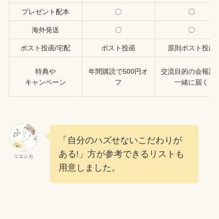
プレゼント配本
〇
〇
海外発送
〇
〇
ポスト投函/宅配
ポスト投函
原則ポスト投函
特典や
年間購読で500円オ
交流目的の会報誌
キャンペーン
フ
一緒に届く
「自分のハズせないこだわりが
ある!」方が参考できるリストも
リエシカ
用意しました。