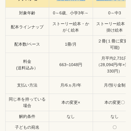
対象年齢
0～6歳、小学3年～
0～中3
ストーリー絵本・か
ストーリー絵本・
配本ラインナップ
がく絵本
掛け絵本
２冊(１冊に変更
配本数/ペース
1冊/月
可能)
月平均2,731円
料金
663~1048円
（28,094円/年+送
(送料込み）
330円）
支払い方法
月/6ヵ月/年
月/預り金制
同じ本を持っている
本の変更×
本の変更〇
場合
解約条件
なし
なし
子どもの宛名
〇