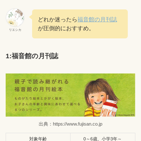
どれか迷ったら
福音館の月刊誌
が圧倒的におすすめ。
リエシカ
1:福音館の月刊誌
出典：https://www.fujisan.co.jp
対象年齢
0～6歳、小学3年～