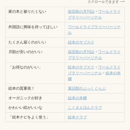
スクロールできます
家の本と被りたくない
福音館の月刊誌
・
ワールドライ
ブラリーパーソナル
外国語に興味を持ってほしい
ワールドライブラリーパーソナ
ル
たくさん届くのがいい
絵本のサブスク
月額が安いのがいい
福音館の月刊誌
・
ワールドライ
ブラリーパーソナル
「お得なのがいい」
絵本のサブスク
・
ワールドライ
ブラリーパーソナル
・
絵本の本
棚
絵本の質重視！
童話館のぶっくくらぶ
オーガニックが好き
絵本の本棚
かわいい絵がいいな
こぐまえほんクラブ
「絵本ナビをよく使う」
絵本クラブ