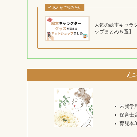
あわせて読みたい
人気の絵本キャラ
ップまとめ５選】
こ
未就学
保育士
育児本3