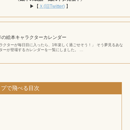
▶【
Ｘ(旧Twitter)
】
6年の絵本キャラクターカレンダー
ラクターが毎日目に入ったら、1年楽しく過ごせそう！」 そう夢見るあな
ターが登場するカレンダーを一覧にしました。 …
ップで飛べる目次