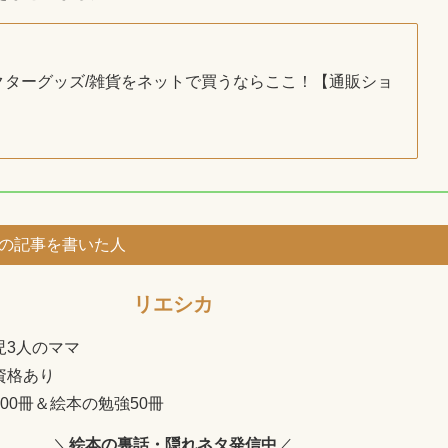
クターグッズ/雑貨をネットで買うならここ！【通販ショ
の記事を書いた人
リエシカ
児3人のママ
資格あり
00冊＆絵本の勉強50冊
＼
絵本の裏話・隠れネタ発信中
／